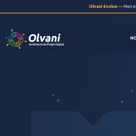
Olvani évolue
— Mon exp
NO