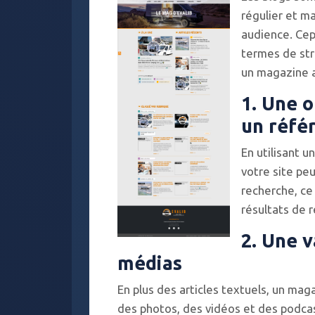
régulier et m
audience. Cep
termes de str
un magazine a
1. Une o
un réfé
En utilisant u
votre site pe
recherche, ce
résultats de r
2. Une v
médias
En plus des articles textuels, un mag
des photos, des vidéos et des podca