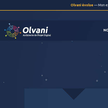
Olvani évolue
— Mon exp
NO