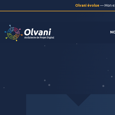
Olvani évolue
— Mon exp
NO